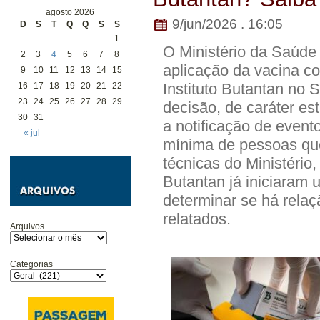
agosto 2026
9/jun/2026 . 16:05
D
S
T
Q
Q
S
S
1
O Ministério da Saúde
2
3
4
5
6
7
8
aplicação da vacina c
9
10
11
12
13
14
15
Instituto Butantan no
16
17
18
19
20
21
22
23
24
25
26
27
28
29
decisão, de caráter es
30
31
a notificação de even
« jul
mínima de pessoas qu
técnicas do Ministério,
Butantan já iniciaram
determinar se há relaç
relatados.
Arquivos
Categorias