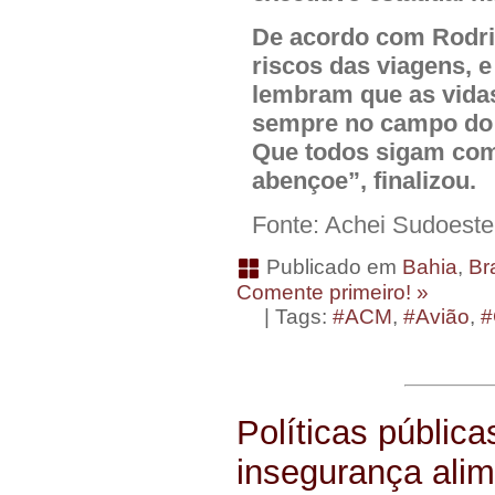
De acordo com Rodrig
riscos das viagens,
lembram que as vidas
sempre no campo do d
Que todos sigam com
abençoe”, finalizou.
Fonte: Achei Sudoeste
Publicado em
Bahia
,
Bra
Comente primeiro! »
| Tags:
#ACM
,
#Avião
,
#
Políticas públic
insegurança alime