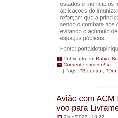
estados e municípios
aplicações do imuniza
reforçam que a princip
sendo o combate aos 
evitando o acúmulo de
espaços públicos.
Fonte: portaldotupiniq
Publicado em
Bahia
,
Bra
Comente primeiro! »
| Tags:
#Butantan
,
#Den
Avião com ACM N
voo para Livram
9/jun/2026 . 10:22