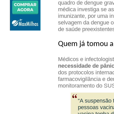
quadro de dengue grav
médica investiga se a
imunizante, por uma in
selvagem da dengue ou
de saúde preexistentes
Quem já tomou a 
Médicos e infectologis
necessidade de pâni
dos protocolos interna
farmacovigilância e d
monitoramento do SUS é
“A suspensão t
pessoas vacin
vacina tenha d