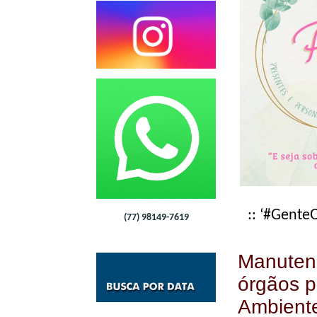
:: ‘#Gent
(77) 98149-7619
Manutenç
órgãos p
Ambiente