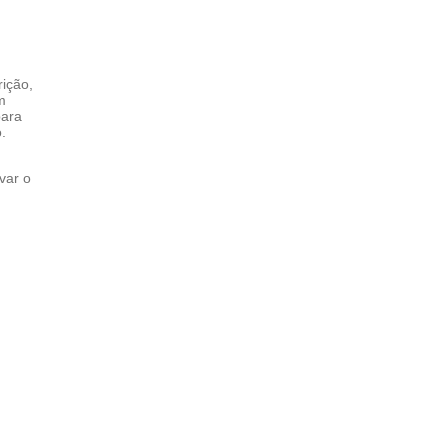
rição,
m
para
.
var o