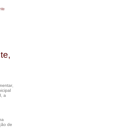
nte
te,
mentar,
icipal
, a
na
ção de