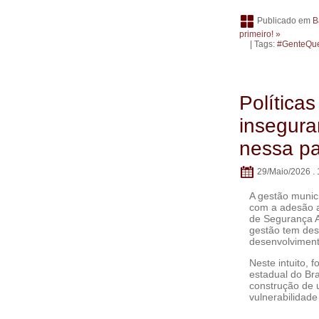
Publicado em
B
primeiro! »
| Tags:
#GenteQu
Política
inseguran
nessa pa
29/Maio/2026 . 
A gestão munic
com a adesão a
de Segurança Al
gestão tem des
desenvolviment
Neste intuito,
estadual do Bra
construção de 
vulnerabilidade