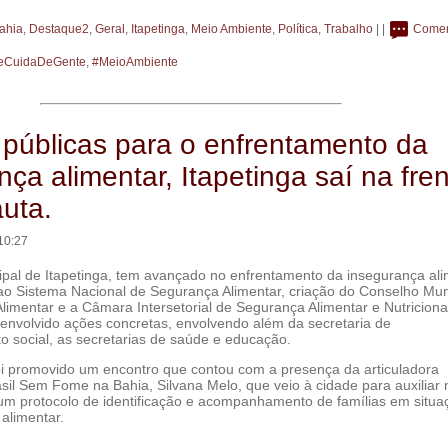
ahia
,
Destaque2
,
Geral
,
Itapetinga
,
Meio Ambiente
,
Política
,
Trabalho
| |
Come
eCuidaDeGente
,
#MeioAmbiente
s públicas para o enfrentamento da
ça alimentar, Itapetinga saí na fren
uta.
10:27
ipal de Itapetinga, tem avançado no enfrentamento da insegurança ali
o Sistema Nacional de Segurança Alimentar, criação do Conselho Mun
imentar e a Câmara Intersetorial de Segurança Alimentar e Nutricional
envolvido ações concretas, envolvendo além da secretaria de
o social, as secretarias de saúde e educação.
 foi promovido um encontro que contou com a presença da articuladora
sil Sem Fome na Bahia, Silvana Melo, que veio à cidade para auxiliar 
um protocolo de identificação e acompanhamento de famílias em situa
 alimentar.