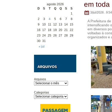
em toda 
agosto 2026
D
S
T
Q
Q
S
S
3/jul/2026 . 9:54
1
2
3
4
5
6
7
8
A Prefeitura de
9
10
11
12
13
14
15
intensificando 
em diversos po
16
17
18
19
20
21
22
voltadas à con
23
24
25
26
27
28
29
organizados e 
30
31
« jul
Arquivos
Categorias