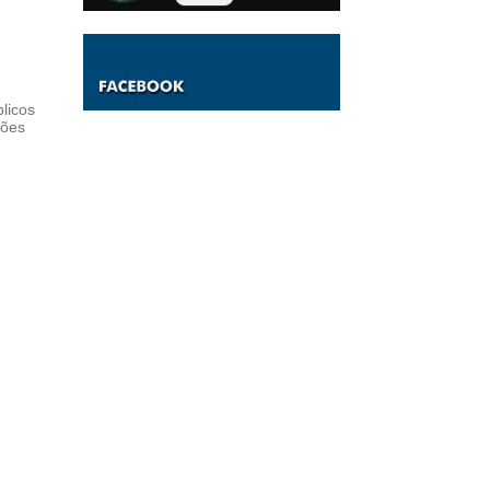
licos
ções