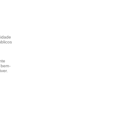
cidade
blicos
nte
o bem-
ver.