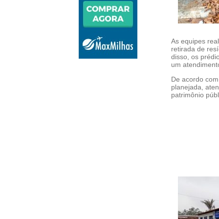
As equipes rea
retirada de res
disso, os prédi
um atendimento
De acordo com 
planejada, aten
patrimônio púb