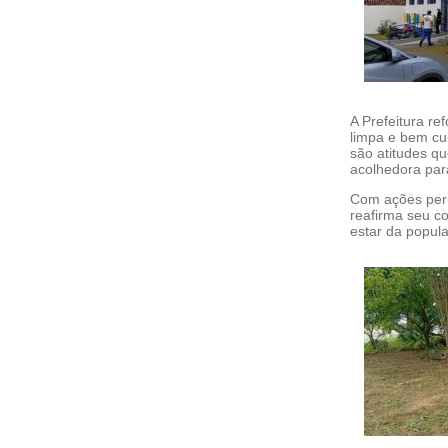
A Prefeitura r
limpa e bem cu
são atitudes qu
acolhedora par
Com ações per
reafirma seu c
estar da popul