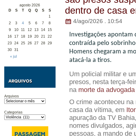
agosto 2026
dentro de casa e
D
S
T
Q
Q
S
S
1
4/ago/2026 . 10:54
2
3
4
5
6
7
8
9
10
11
12
13
14
15
Investigações apontam 
16
17
18
19
20
21
22
contraída pelo sobrinh
23
24
25
26
27
28
29
30
31
Homens chegaram a moni
« jul
atacá-la a tiros.
Um policial militar e 
presos, nesta terça-fei
na
morte da a
dvogada 
Arquivos
O crime aconteceu na 
casa da vítima, em
Ito
Categorias
apuração da TV Bahia,
nomes divulgados, ag
pessoas, a mando de 