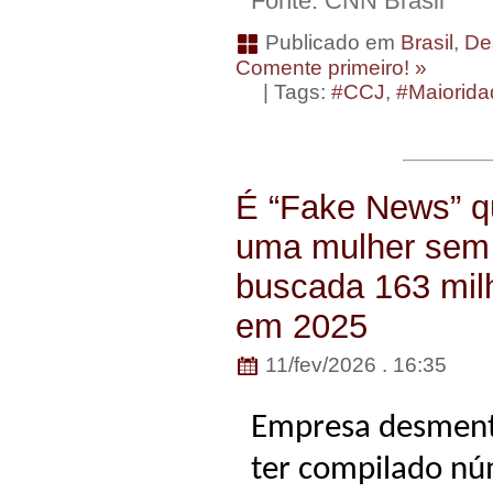
Fonte: CNN Brasil
Publicado em
Brasil
,
De
Comente primeiro! »
| Tags:
#CCJ
,
#Maiorid
É “Fake News” q
uma mulher sem d
buscada 163 mil
em 2025
11/fev/2026 . 16:35
Empresa desmente
ter compilado nú