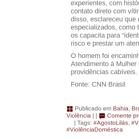
experientes, com histó
contato direto com vít
disso, esclareceu que 
especializados, como t
os capacita para “iden
risco e prestar um ate
O homem foi encaminh
Atendimento à Mulher
providências cabíveis.
Fonte: CNN Brasil
Publicado em
Bahia
,
Bra
Violência
| |
Comente pri
| Tags:
#AgostoLilás
,
#V
#ViolênciaDoméstica