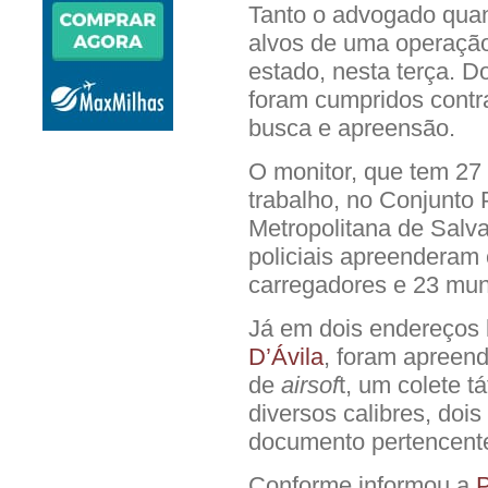
Tanto o advogado quan
alvos de uma operação
estado, nesta terça. D
foram cumpridos contr
busca e apreensão.
O monitor, que tem 27 
trabalho, no Conjunto 
Metropolitana de Salv
policiais apreenderam 
carregadores e 23 mun
Já em dois endereços 
D’Ávila
, foram apreend
de
airsof
t, um colete t
diversos calibres, doi
documento pertencente
Conforme informou a
P