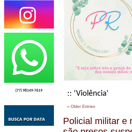
(77) 98149-7619
:: ‘Violência’
« Older Entries
Policial militar 
são presos susp