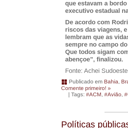
que estavam a bordo 
executivo estadual na
De acordo com Rodrig
riscos das viagens,
lembram que as vidas
sempre no campo do d
Que todos sigam com
abençoe”, finalizou.
Fonte: Achei Sudoeste
Publicado em
Bahia
,
Bra
Comente primeiro! »
| Tags:
#ACM
,
#Avião
,
#
Políticas públic