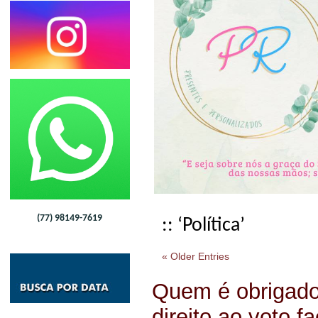
(77) 98149-7619
:: ‘Política’
« Older Entries
Quem é obrigado
direito ao voto f