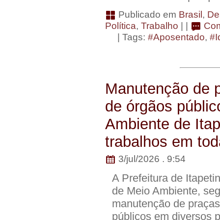
Publicado em
Brasil
,
De
Política
,
Trabalho
| |
Com
| Tags:
#Aposentado
,
#I
Manutenção de pr
de órgãos públic
Ambiente de Itape
trabalhos em tod
3/jul/2026 . 9:54
A Prefeitura de Itapet
de Meio Ambiente, segu
manutenção de praças,
públicos em diversos po