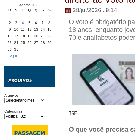
agosto 2026
28/jul/2026 . 9:14
D
S
T
Q
Q
S
S
1
O voto é obrigatório pa
2
3
4
5
6
7
8
18 anos, enquanto jov
9
10
11
12
13
14
15
70 e analfabetos pode
16
17
18
19
20
21
22
23
24
25
26
27
28
29
30
31
« jul
Arquivos
Categorias
TSE
O que você precisa s