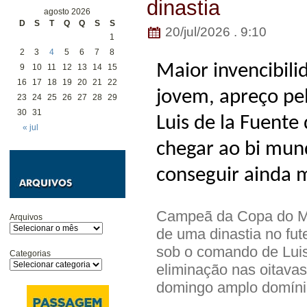
dinastia
agosto 2026
D
S
T
Q
Q
S
S
20/jul/2026 . 9:10
1
2
3
4
5
6
7
8
Maior invencibili
9
10
11
12
13
14
15
16
17
18
19
20
21
22
jovem, apreço pel
23
24
25
26
27
28
29
30
31
Luis de la Fuente
« jul
chegar ao bi mund
conseguir ainda 
Campeã da Copa do Mu
Arquivos
de uma dinastia no fut
sob o comando de Luis 
Categorias
eliminação nas oitavas
domingo amplo domínio 