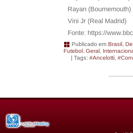
Rayan (Bournemouth)
Vini Jr (Real Madrid)
Fonte: https://www.bb
Publicado em
Brasil
,
De
Futebol
,
Geral
,
Internacion
| Tags:
#Ancelotti
,
#Con