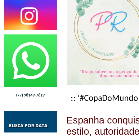
(77) 98149-7619
:: ‘#CopaDoMundo
Espanha conqui
estilo, autoridad