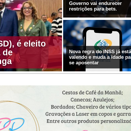
Governo vai endurecer
D), é eleito
 de
Nova regra do INSS já est
valendo e muda a idade pa