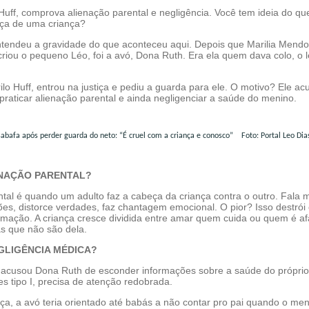
 Huff, comprova alienação parental e negligência. Você tem ideia do qu
ça de uma criança?
tendeu a gravidade do que aconteceu aqui. Depois que Marilia Mend
iou o pequeno Léo, foi a avó, Dona Ruth. Era ela quem dava colo, o l
ilo Huff, entrou na justiça e pediu a guarda para ele. O motivo? Ele ac
 praticar alienação parental e ainda negligenciar a saúde do menino.
Foto: Portal Leo Dia
ENAÇÃO PARENTAL?
tal é quando um adulto faz a cabeça da criança contra o outro. Fala m
es, distorce verdades, faz chantagem emocional. O pior? Isso destrói
mação. A criança cresce dividida entre amar quem cuida ou quem é af
as que não são dela.
EGLIGÊNCIA MÉDICA?
acusou Dona Ruth de esconder informações sobre a saúde do próprio
s tipo I, precisa de atenção redobrada.
ça, a avó teria orientado até babás a não contar pro pai quando o me