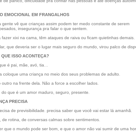
se de pânico, dificuldade pra confiar nas pessoas e até doenças autoi
 O EMOCIONAL EM FRANGALHOS
 a gente vê que crianças assim podem ter medo constante de serem
esados, insegurança pra falar o que sentem.
 fazer xixi na cama, têm ataques de raiva ou ficam quietinhas demais.
ar, que deveria ser o lugar mais seguro do mundo, virou palco de disp
 QUE ISSO ACONTEÇA?
que é pai, mãe, avó, tia…
ca coloque uma criança no meio dos seus problemas de adulto.
 outro na frente dela. Não a force a escolher lados.
 do que é um amor maduro, seguro, presente.
ANÇA PRECISA
cisa de previsibilidade. precisa saber que você vai estar lá amanhã.
, de rotina, de conversas calmas sobre sentimentos.
er que o mundo pode ser bom, e que o amor não vai sumir de uma ho