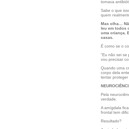
tomava antibiót
Sabe o que iss
quem realmente
Mas olha… Não
leu em todos o
uma criança. 
casas.
É como se o co
“Eu não sei se 
vou precisar c
Quando uma cri
corpo dela ent
tentar proteger
NEUROCIÊNCI
Pela neurociên
verdade.
A amígdala fica
frontal tem dif
Resultado?