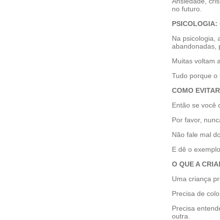
Ansiedade, cri
no futuro.
PSICOLOGIA:
Na psicologia,
abandonadas, p
Muitas voltam a
Tudo porque o l
COMO EVITAR
Então se você 
Por favor, nun
Não fale mal do
E dê o exemplo
O QUE A CRI
Uma criança pre
Precisa de colo
Precisa entend
outra.