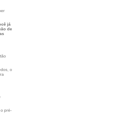
ber
ocê já
ção de
as
ntão
edos, o
ra
e
 o pré-