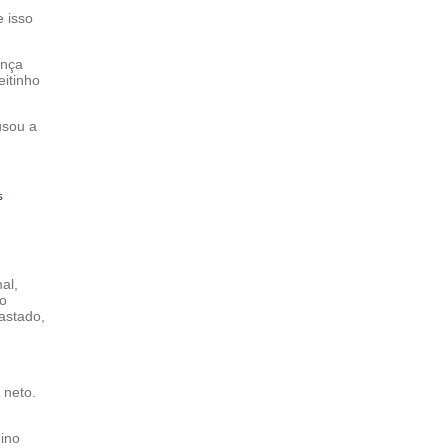
e isso
onça
eitinho
usou a
s
al,
 o
astado,
 neto.
nino