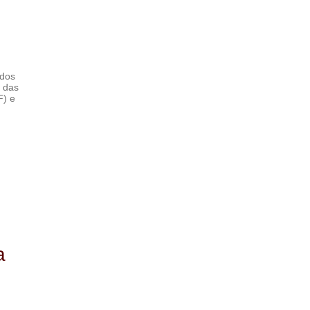
 dos
o das
F) e
a