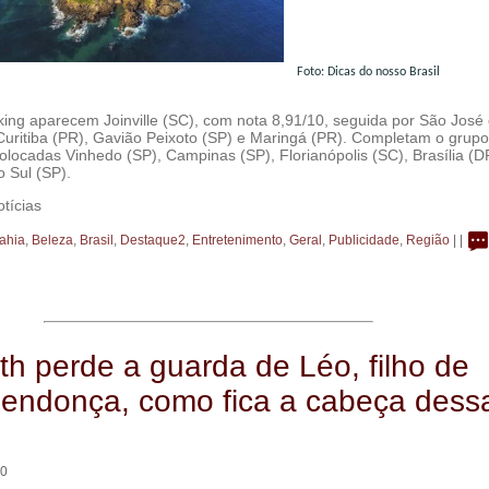
Foto: Dicas do nosso Brasil
king aparecem Joinville (SC), com nota 8,91/10, seguida por São José
uritiba (PR), Gavião Peixoto (SP) e Maringá (PR). Completam o grup
olocadas Vinhedo (SP), Campinas (SP), Florianópolis (SC), Brasília (D
 Sul (SP).
tícias
ahia
,
Beleza
,
Brasil
,
Destaque2
,
Entretenimento
,
Geral
,
Publicidade
,
Região
| |
h perde a guarda de Léo, filho de
Mendonça, como fica a cabeça dess
40