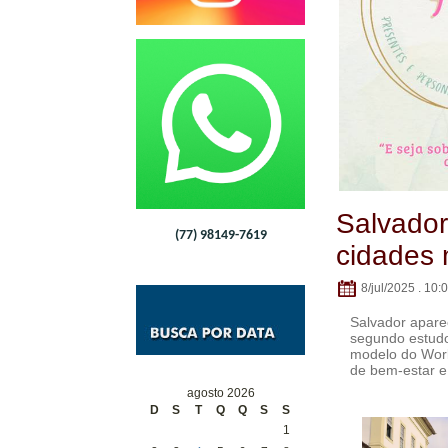
Salvador
(77) 98149-7619
cidades 
8/jul/2025 . 10:
Salvador apare
segundo estudo
modelo do Worl
de bem-estar e 
agosto 2026
D
S
T
Q
Q
S
S
1