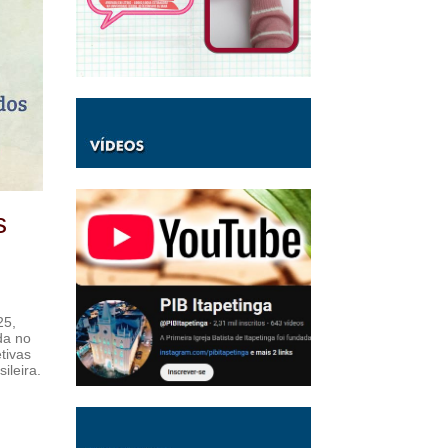
s
25,
da no
tivas
ileira.