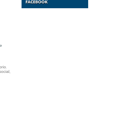
ia
rio.
ocial,