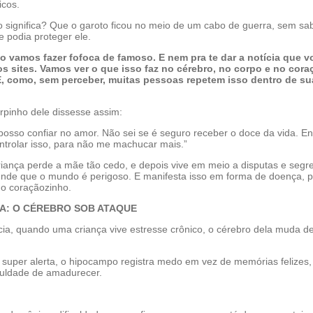
icos.
o significa? Que o garoto ficou no meio de um cabo de guerra, sem sa
 podia proteger ele.
 vamos fazer fofoca de famoso. E nem pra te dar a notícia que v
s sites. Vamos ver o que isso faz no cérebro, no corpo e no cora
E, como, sem perceber, muitas pessoas repetem isso dentro de su
rpinho dele dissesse assim:
posso confiar no amor. Não sei se é seguro receber o doce da vida. E
ontrolar isso, para não me machucar mais.”
ança perde a mãe tão cedo, e depois vive em meio a disputas e segr
ende que o mundo é perigoso. E manifesta isso em forma de doença, p
 o coraçãozinho.
A: O CÉREBRO SOB ATAQUE
cia, quando uma criança vive estresse crônico, o cérebro dela muda d
 super alerta, o hipocampo registra medo em vez de memórias felizes,
iculdade de amadurecer.