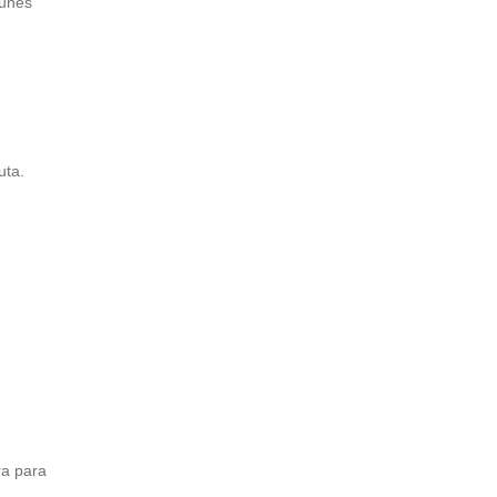
munes
uta.
ra para