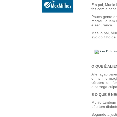
E o pai, Murilo
faz com a cabe
Pouca gente en
morreu, quem cr
e segurança.
Mas, o pai, Mur
avó do filho de
O QUE É ALI
Alienação paren
omite informaçõ
cérebro em for
e carrega culp
E O QUE É N
Murilo também 
Léo tem diabete
Segundo a justi