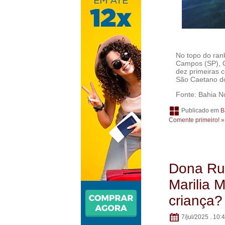
No topo do ran
Campos (SP), C
dez primeiras c
São Caetano do
Fonte: Bahia No
Publicado em
B
Comente primeiro! »
Dona Rut
Marilia 
criança?
7/jul/2025 . 10: