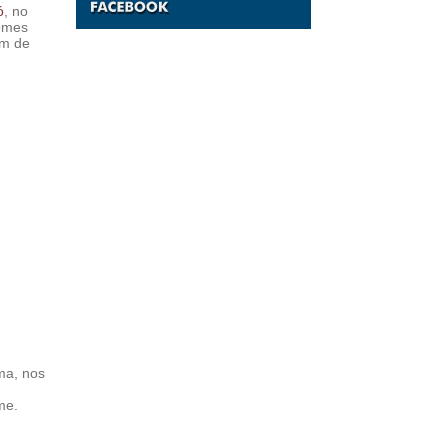
ó
, no
nomes
em de
ma, nos
me.