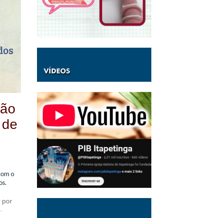
são
 de
com o
os.
, por
.