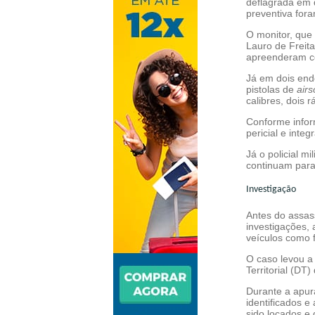
deflagrada em 
preventiva for
O monitor, que
Lauro de Freita
apreenderam co
Já em dois end
pistolas de
airs
calibres, dois
Conforme info
pericial e inte
Já o policial mi
continuam para 
Investigação
Antes do assas
investigações, 
veículos como
O caso levou a 
Territorial (DT)
Durante a apura
identificados e
sido locados e