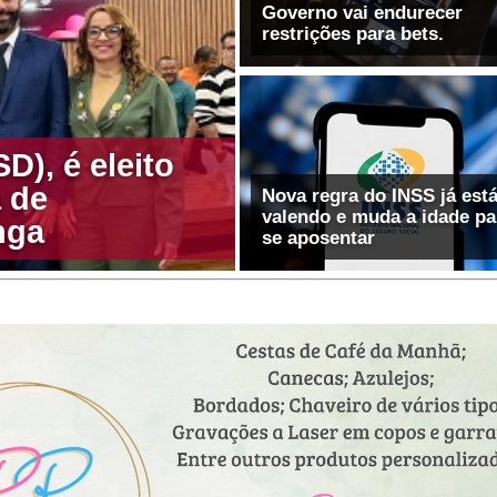
Governo vai endurecer
D), é eleito
 de
Nova regra do INSS já est
valendo e muda a idade pa