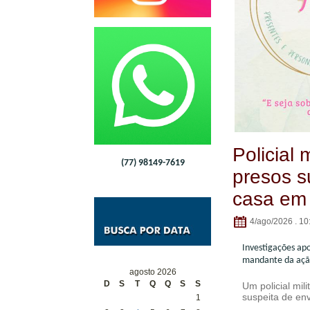
Policial 
(77) 98149-7619
presos s
casa em 
4/ago/2026 . 10
Investigações ap
mandante da ação
agosto 2026
D
S
T
Q
Q
S
S
Um policial mil
suspeita de en
1