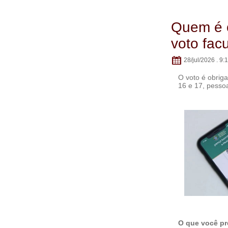
Quem é o
voto facu
28/jul/2026 . 9:
O voto é obriga
16 e 17, pesso
O que você pr