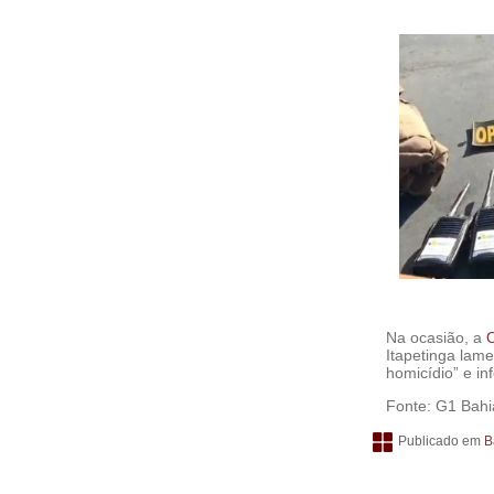
Na ocasião, a
Itapetinga lam
homicídio” e i
Fonte: G1 Bahi
Publicado em
B