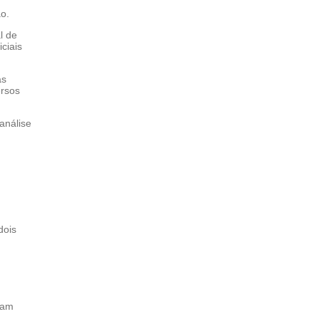
o.
l de
ciais
as
ersos
.
análise
dois
iam