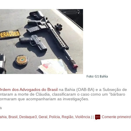
Foto: G1 Bahia
Ordem dos Advogados do Brasil
na Bahia (OAB-BA) e a Subseção de
entaram a morte de Cláudia, classificaram o caso como um “bárbaro
nformaram que acompanhariam as investigações.
a
ahia
,
Brasil
,
Destaque3
,
Geral
,
Polícia
,
Região
,
Violência
| |
Comente primeiro!