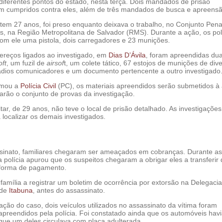
diferentes pontos do estado, nesta terça. Dois mandados de prisão
am cumpridos contra eles, além de três mandados de busca e apreensã
 tem 27 anos, foi preso enquanto deixava o trabalho, no Conjunto Pena
s, na Região Metropolitana de Salvador (RMS). Durante a ação, os poli
m ele uma pistola, dois carregadores e 23 munições.
ereços ligados ao investigado, em
Dias D’Ávila
, foram apreendidas du
oft
, um fuzil de
airsof
t, um colete tático, 67 estojos de munições de div
 rádios comunicadores e um documento pertencente a outro investigado
rmou a
Polícia Civil
(PC), os materiais apreendidos serão submetidos à 
grarão o conjunto de provas da investigação.
litar, de 29 anos, não teve o local de prisão detalhado. As investigações
localizar os demais investigados.
sinato, familiares chegaram ser ameaçados em cobranças. Durante as
a polícia apurou que os suspeitos chegaram a obrigar eles a transferir 
 forma de pagamento.
família a registrar um boletim de ocorrência por extorsão na Delegacia
 de
Itabuna
, antes do assassinato.
ção do caso, dois veículos utilizados no assassinato da vítima foram
 apreendidos pela polícia. Foi constatado ainda que os automóveis hav
 que um deles circulava com placa adulterada.