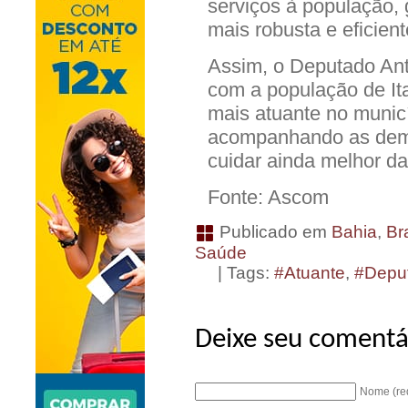
serviços à população,
mais robusta e eficient
Assim, o Deputado Ant
com a população de It
mais atuante no munic
acompanhando as dema
cuidar ainda melhor da
Fonte: Ascom
Publicado em
Bahia
,
Bra
Saúde
| Tags:
#Atuante
,
#Depu
Deixe seu comentá
Nome (re