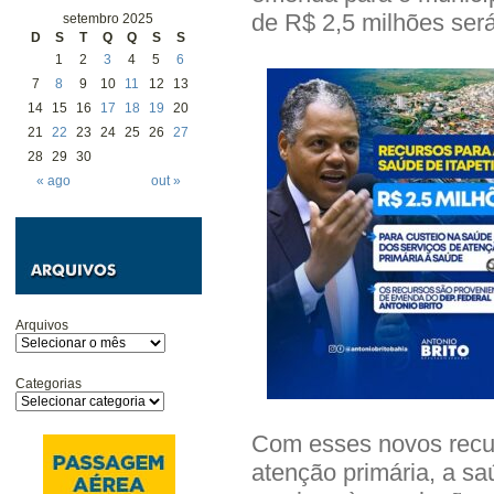
de R$ 2,5 milhões será
setembro 2025
D
S
T
Q
Q
S
S
1
2
3
4
5
6
7
8
9
10
11
12
13
14
15
16
17
18
19
20
21
22
23
24
25
26
27
28
29
30
« ago
out »
Arquivos
Categorias
Com esses novos recur
atenção primária, a sa