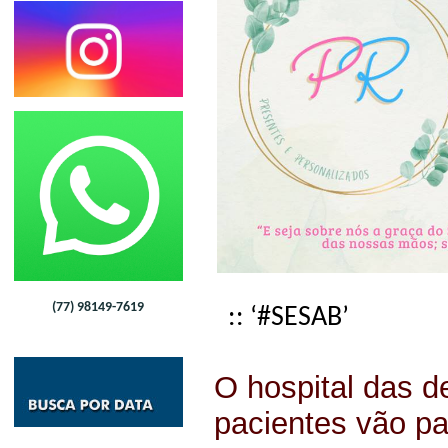
(77) 98149-7619
:: ‘#SESAB’
O hospital das d
pacientes vão p