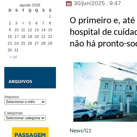
30/jun/2025 . 9:47
agosto 2026
D
S
T
Q
Q
S
S
1
O primeiro e, at
2
3
4
5
6
7
8
9
10
11
12
13
14
15
hospital de cuida
16
17
18
19
20
21
22
não há pronto-so
23
24
25
26
27
28
29
30
31
« jul
Arquivos
Categorias
News/G1