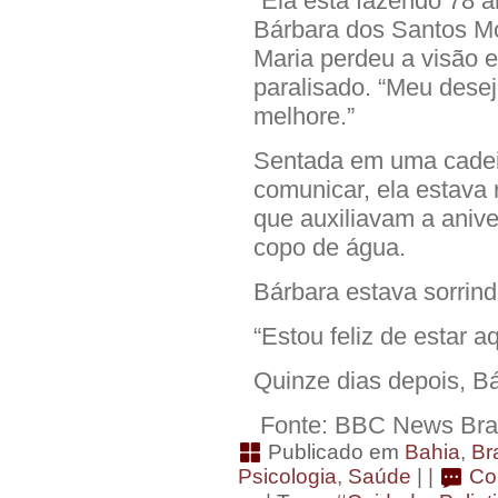
“Ela está fazendo 78 an
Bárbara dos Santos Mo
Maria perdeu a visão e
paralisado. “Meu desej
melhore.”
Sentada em uma cadeir
comunicar, ela estava
que auxiliavam a anive
copo de água.
Bárbara estava sorrind
“Estou feliz de estar a
Quinze dias depois, B
Fonte: BBC News Bras
Publicado em
Bahia
,
Bra
Psicologia
,
Saúde
| |
Co