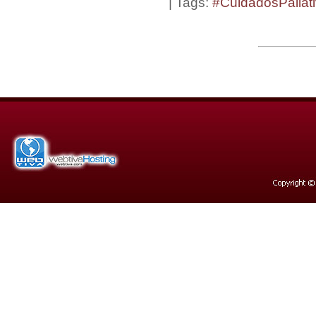
| Tags:
#CuidadosPaliat