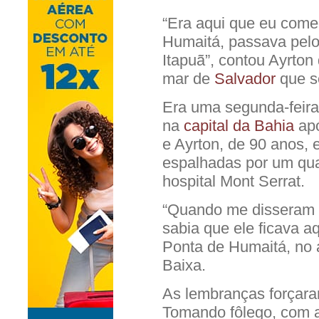
“Era aqui que eu começ
Humaitá, passava pelo 
Itapuã”, contou Ayrton
mar de
Salvador
que se
Era uma segunda-feira 
na
capital da Bahia
ap
e Ayrton, de 90 anos,
espalhadas por um qua
hospital Mont Serrat.
“Quando me disseram q
sabia que ele ficava aq
Ponta de Humaitá, no a
Baixa.
As lembranças forçaram
Tomando fôlego, com a