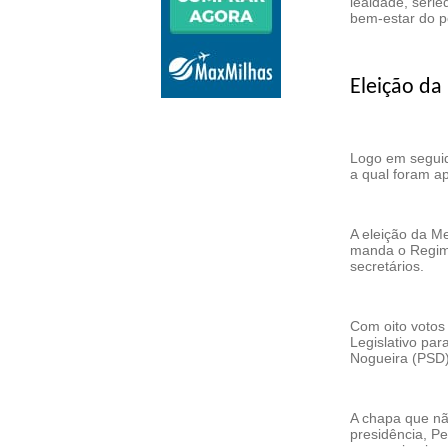
lealdade, seri
bem-estar do p
Eleição da
Logo em seguid
a qual foram a
A eleição da M
manda o Regime
secretários.
Com oito votos 
Legislativo par
Nogueira (PSD)
A chapa que nã
presidência, Pe