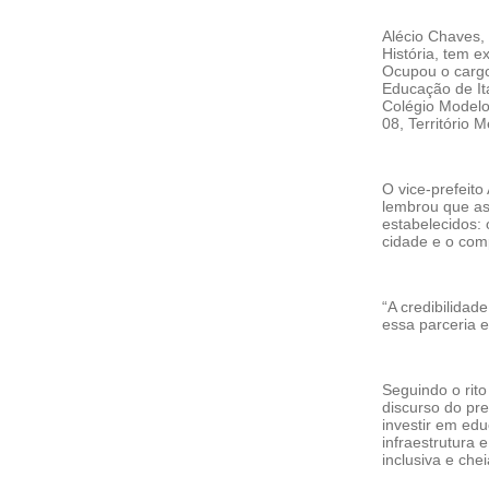
Alécio Chaves,
História, tem 
Ocupou o cargo 
Educação de Ita
Colégio Modelo
08, Território 
O vice-prefeito
lembrou que as
estabelecidos:
cidade e o com
“A credibilidad
essa parceria e
Seguindo o rito
discurso do pr
investir em ed
infraestrutura 
inclusiva e che