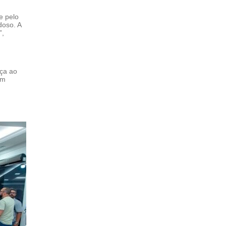
e pelo
doso. A
”,
ça ao
um