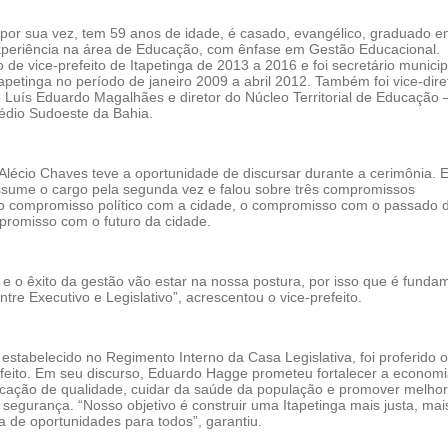
 por sua vez, tem 59 anos de idade, é casado, evangélico, graduado 
experiência na área de Educação, com ênfase em Gestão Educacional.
de vice-prefeito de Itapetinga de 2013 a 2016 e foi secretário municip
petinga no período de janeiro 2009 a abril 2012. Também foi vice-dire
 Luís Eduardo Magalhães e diretor do Núcleo Territorial de Educação
Médio Sudoeste da Bahia.
 Alécio Chaves teve a oportunidade de discursar durante a cerimônia. E
sume o cargo pela segunda vez e falou sobre três compromissos
 o compromisso político com a cidade, o compromisso com o passado 
promisso com o futuro da cidade.
e e o êxito da gestão vão estar na nossa postura, por isso que é funda
ntre Executivo e Legislativo”, acrescentou o vice-prefeito.
 estabelecido no Regimento Interno da Casa Legislativa, foi proferido o
efeito. Em seu discurso, Eduardo Hagge prometeu fortalecer a economia
ucação de qualidade, cuidar da saúde da população e promover melho
e segurança. “Nosso objetivo é construir uma Itapetinga mais justa, mai
ia de oportunidades para todos”, garantiu.