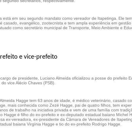
e segundo secretários, respectivamente.
a está em seu segundo mandato como vereador de Itapetinga. Ele te
 é casado, evangélico, zootecnista e tem ampla experiência em gestão
 atuado como secretário municipal de Transporte, Meio Ambiente e Edu
efeito e vice-prefeito
 cargo de presidente, Luciano Almeida oficializou a posse do prefeito 
do vice Alécio Chaves (PSB).
Almeida Hagge tem 63 anos de idade, é médico veterinário, casado c
ge, mais conhecida como Zezé Hagge, pai de quatro filhos, tem exper
nos de trabalho na iniciativa privada e vem de uma família com tradiç
do Hagge é filho do ex-prefeito e ex-deputado estadual baiano Michel 
sa ex-vereadora, ex-presidente da Câmara de Vereadores de Itapetin
tadual baiana Virgínia Hagge e tio do ex-prefeito Rodrigo Hagge.