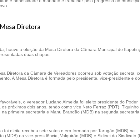
edade e honestidade o mandato e trabalhar pelo progresso do municípi
ovo.
 Mesa Diretora
a, houve a eleição da Mesa Diretora da Câmara Municipal de Itapetin
presentadas duas chapas.
esa Diretora da Câmara de Vereadores ocorreu sob votação secreta, 
nto. A Mesa Diretora é formada pelo presidente, vice-presidente e do
favoráveis, o vereador Luciano Almeida foi eleito presidente do Poder
a os próximos dois anos, tendo como vice Neto Ferraz (PDT); Tiquinho
 na primeira secretaria e Manu Brandão (MDB) na segunda secretaria
o foi eleita recebeu sete votos e era formada por Tarugão (MDB) na
to (MDB) na vice-presidência, Valquirão (MDB) e Sidinei do Sindicato 