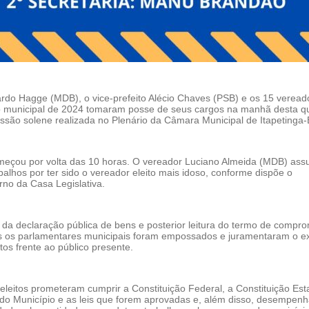
ardo Hagge (MDB), o vice-prefeito Alécio Chaves (PSB) e os 15 veread
ito municipal de 2024 tomaram posse de seus cargos na manhã desta q
essão solene realizada no Plenário da Câmara Municipal de Itapetinga-
meçou por volta das 10 horas. O vereador Luciano Almeida (MDB) ass
balhos por ter sido o vereador eleito mais idoso, conforme dispõe o
rno da Casa Legislativa.
 da declaração pública de bens e posterior leitura do termo de compr
s os parlamentares municipais foram empossados e juramentaram o ex
os frente ao público presente.
leitos prometeram cumprir a Constituição Federal, a Constituição Est
 do Município e as leis que forem aprovadas e, além disso, desempen