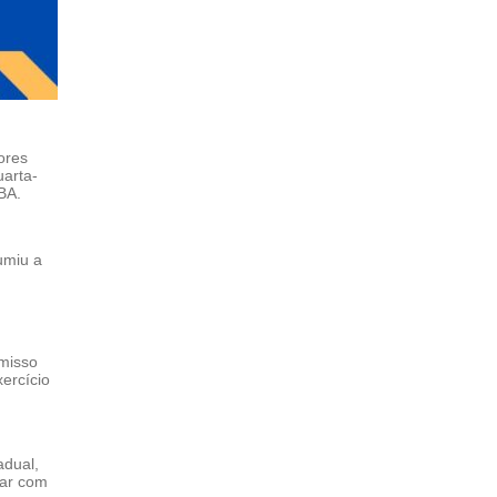
ores
uarta-
BA.
umiu a
omisso
ercício
adual,
har com