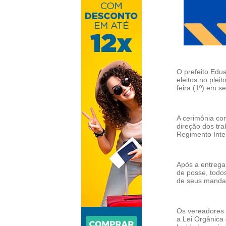
O prefeito Edu
eleitos no ple
feira (1º) em s
A cerimônia co
direção dos tra
Regimento Inte
Após a entrega
de posse, todo
de seus mandat
Os vereadores e
a Lei Orgânica