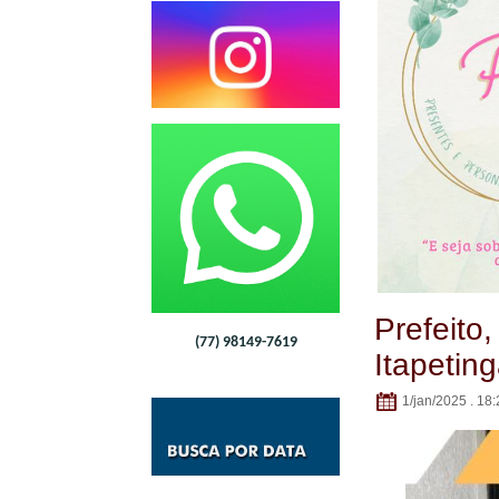
Prefeito
(77) 98149-7619
Itapetin
1/jan/2025 . 18: