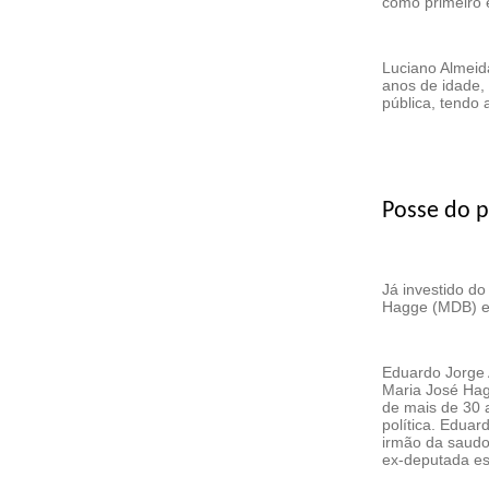
como primeiro 
Luciano Almeid
anos de idade,
pública, tendo
Posse do pr
Já investido do
Hagge (MDB) e 
Eduardo Jorge 
Maria José Hag
de mais de 30 a
política. Eduar
irmão da saudo
ex-deputada es