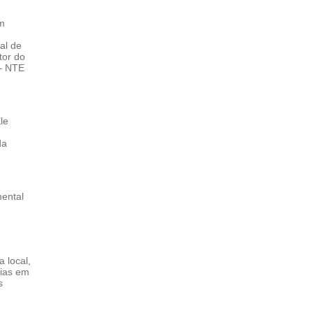
em
al de
tor do
 – NTE
le
da
mental
 local,
rias em
s