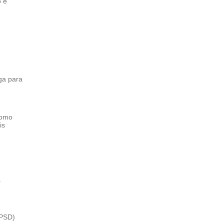
o e
ga para
como
is
.
(PSD)