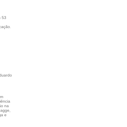
m 53
cação.
Eduardo
om
iência
ão na
Hagge,
ga e