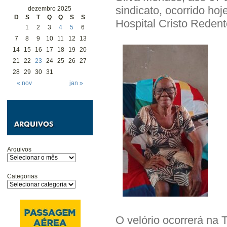
sindicato, ocorrido ho
dezembro 2025
D
S
T
Q
Q
S
S
Hospital Cristo Redent
1
2
3
4
5
6
7
8
9
10
11
12
13
14
15
16
17
18
19
20
21
22
23
24
25
26
27
28
29
30
31
« nov
jan »
Arquivos
Categorias
O velório ocorrerá na