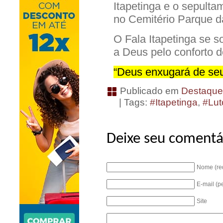
Itapetinga e o sepulta
no Cemitério Parque d
O Fala Itapetinga se s
a Deus pelo conforto 
“Deus enxugará de seu
Publicado em
Destaqu
| Tags:
#Itapetinga
,
#Lut
Deixe seu comentá
Nome (re
E-mail (p
Site