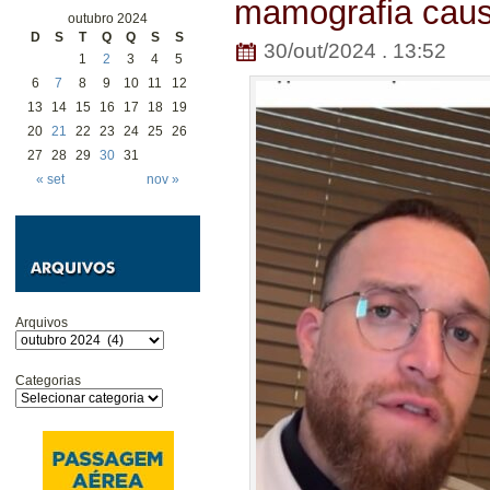
mamografia caus
outubro 2024
D
S
T
Q
Q
S
S
30/out/2024 . 13:52
1
2
3
4
5
6
7
8
9
10
11
12
13
14
15
16
17
18
19
20
21
22
23
24
25
26
27
28
29
30
31
« set
nov »
Arquivos
Categorias