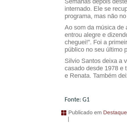
Semanas depois deste r
internado. Ele se recu
programa, mas não no 
Ao som da música de ab
entrou alegre e dizendo
cheguei!”. Foi a primei
público no seu último 
Silvio Santos deixa a 
casado desde 1978 e te
e Renata. Também deix
Fonte: G1
Publicado em
Destaqu
|