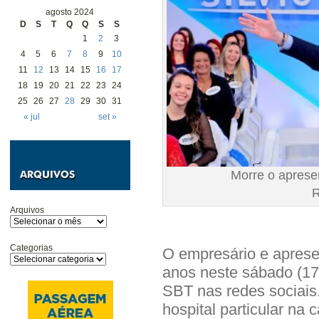
agosto 2024
D
S
T
Q
Q
S
S
1
2
3
4
5
6
7
8
9
10
11
12
13
14
15
16
17
18
19
20
21
22
23
24
25
26
27
28
29
30
31
« jul
set »
Morre o apresen
R
Arquivos
Categorias
O empresário e aprese
anos neste sábado (17)
SBT nas redes sociais.
hospital particular na c