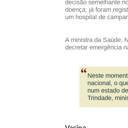
decisão semelhante no 
doença: já foram regis
um hospital de campan
A ministra da Saúde, N
decretar emergência n
Neste momento
nacional, o qu
num estado de 
Trindade, mini