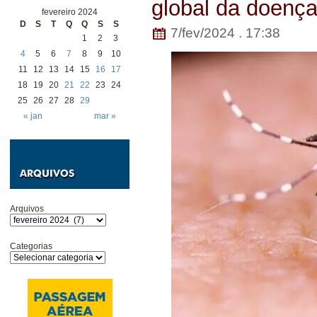
global da doenç
fevereiro 2024
D
S
T
Q
Q
S
S
7/fev/2024 . 17:38
1
2
3
4
5
6
7
8
9
10
11
12
13
14
15
16
17
18
19
20
21
22
23
24
25
26
27
28
29
« jan
mar »
Arquivos
Categorias