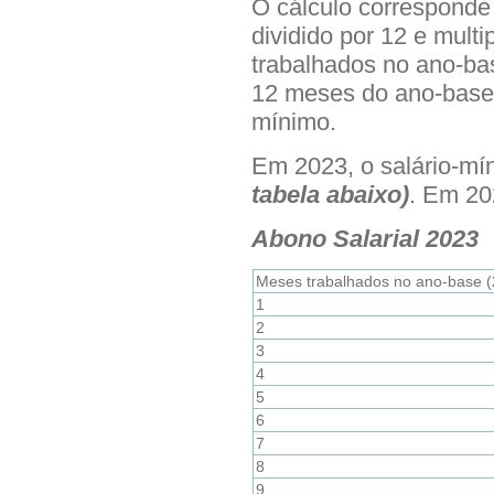
O cálculo corresponde 
dividido por 12 e mult
trabalhados no ano-ba
12 meses do ano-base r
mínimo.
Em 2023, o salário-mí
tabela abaixo)
. Em 20
Abono Salarial 2023
Meses trabalhados no ano-base 
1
2
3
4
5
6
7
8
9