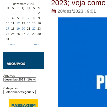
2023; veja como 
dezembro 2023
D
S
T
Q
Q
S
S
28/dez/2023 . 9:01
1
2
3
4
5
6
7
8
9
10
11
12
13
14
15
16
17
18
19
20
21
22
23
24
25
26
27
28
29
30
31
« nov
jan »
Arquivos
Categorias