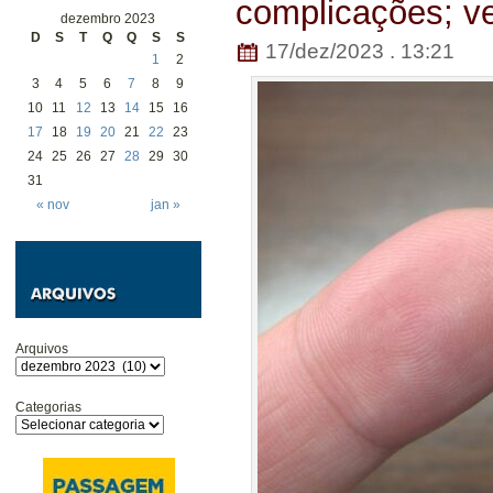
complicações; v
dezembro 2023
D
S
T
Q
Q
S
S
17/dez/2023 . 13:21
1
2
3
4
5
6
7
8
9
10
11
12
13
14
15
16
17
18
19
20
21
22
23
24
25
26
27
28
29
30
31
« nov
jan »
Arquivos
Categorias