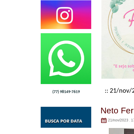
:: 21/nov/
(77) 98149-7619
Neto Fer
21/nov/2023 . 1