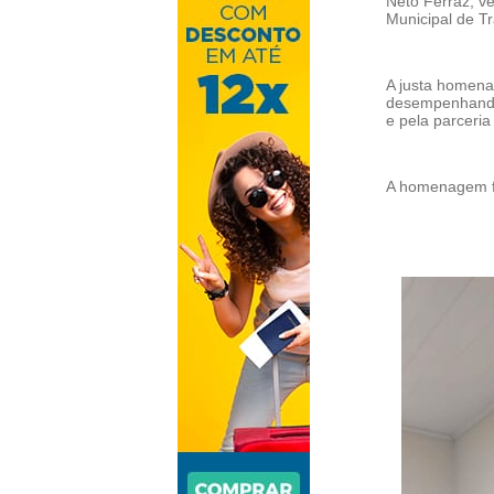
Neto Ferraz, v
Municipal de Tr
A justa homena
desempenhando
e pela parceria
A homenagem fo